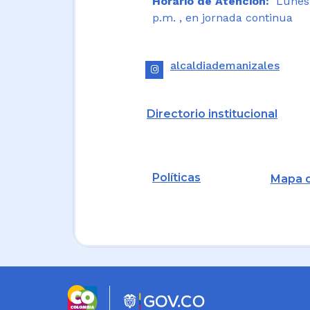
Horario de Atención:
Lunes a
p.m. , en jornada continua
alcaldiademanizales
Directorio institucional
Políticas
Mapa d