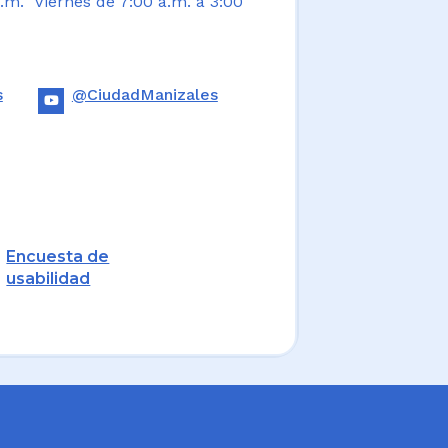
.m. Viernes de 7:00 a.m. a 3:00
s
@CiudadManizales
Encuesta de
usabilidad