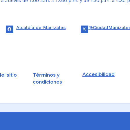
 Jueves de 7:00 a.m. a 12:00 p.m. y de 1:30 p.m. a 4:30 p
Alcaldía de Manizales
@CiudadManizale
Accesibilidad
el sitio
Términos y
condiciones