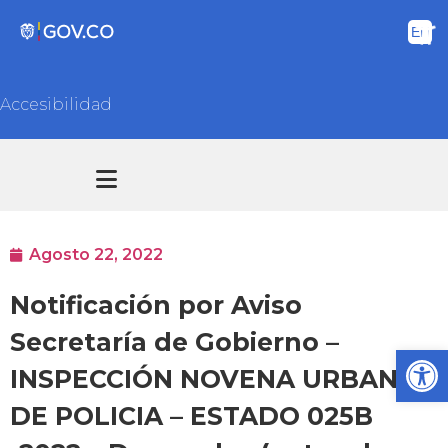
Accesibilidad
Transparencia y acceso información pública
Atención y Servicios a la ciudadanía
Agosto 22, 2022
Notificación por Aviso
Secretaría de Gobierno –
Ab
INSPECCIÓN NOVENA URBANA
DE POLICIA – ESTADO 025B