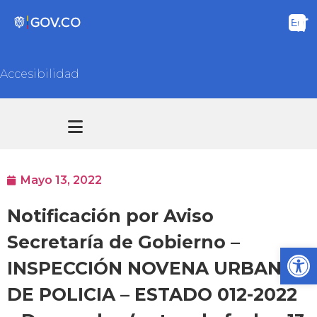
Accesibilidad
Transparencia y acceso información pública
Atención y Servicios a la ciudadanía
Mayo 13, 2022
Notificación por Aviso
Secretaría de Gobierno –
Ab
INSPECCIÓN NOVENA URBANA
DE POLICIA – ESTADO 012-2022