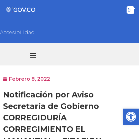
Accesibilidad
Transparencia y acceso información pública
Atención y Servicios a la ciudadanía
Febrero 8, 2022
Notificación por Aviso
Secretaría de Gobierno
Ab
CORREGIDURÍA
CORREGIMIENTO EL