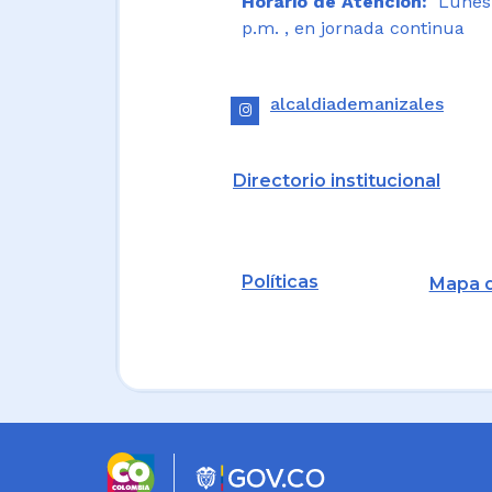
Horario de Atención:
Lunes a
p.m. , en jornada continua
alcaldiademanizales
Directorio institucional
Políticas
Mapa d