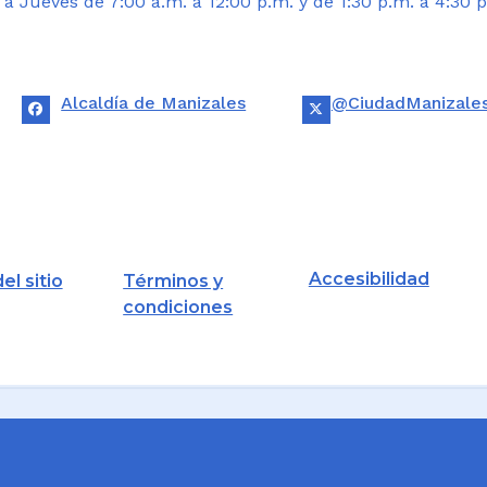
 Jueves de 7:00 a.m. a 12:00 p.m. y de 1:30 p.m. a 4:30 p
Alcaldía de Manizales
@CiudadManizale
Accesibilidad
el sitio
Términos y
condiciones