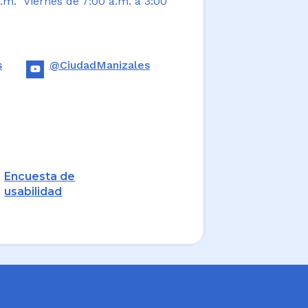
.m. Viernes de 7:00 a.m. a 3:00
s
@CiudadManizales
Encuesta de
usabilidad