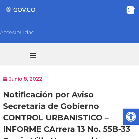
Accesibilidad
Transparencia y acceso información pública
Atención y Servicios a la ciudadanía
Junio 8, 2022
Notificación por Aviso
Secretaría de Gobierno
Ab
CONTROL URBANISTICO –
INFORME CArrera 13 No. 55B-33