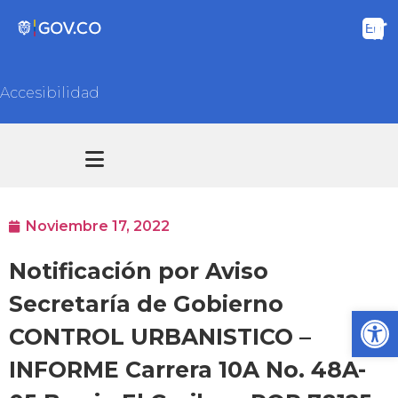
Accesibilidad
Transparencia y acceso información pública
Atención y Servicios a la ciudadanía
Noviembre 17, 2022
Notificación por Aviso
Secretaría de Gobierno
Ab
CONTROL URBANISTICO –
INFORME Carrera 10A No. 48A-