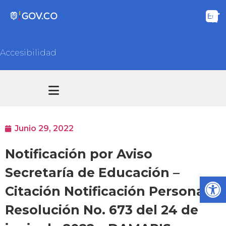
Accesibilidad
Transparencia y acceso información pública
Atención y Servicios a la ciudadanía
Junio 29, 2022
Notificación por Aviso
Secretaría de Educación –
Ab
Citación Notificación Personal –
Resolución No. 673 del 24 de