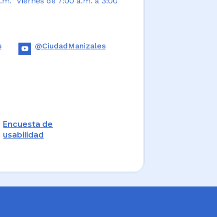
.m. Viernes de 7:00 a.m. a 3:00
s
@CiudadManizales
Encuesta de
usabilidad