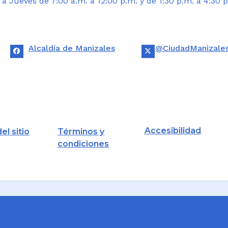
 Jueves de 7:00 a.m. a 12:00 p.m. y de 1:30 p.m. a 4:30 p
Alcaldía de Manizales
@CiudadManizale
Accesibilidad
el sitio
Términos y
condiciones