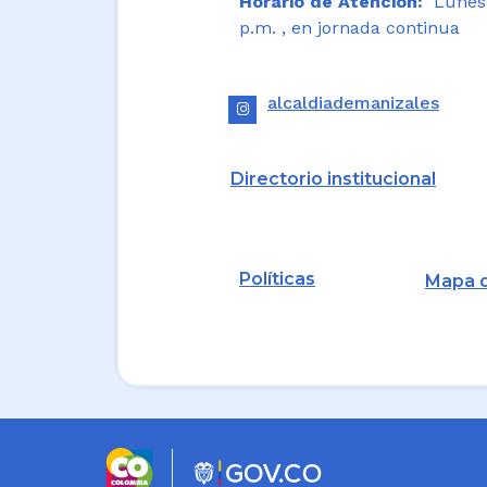
Horario de Atención:
Lunes a
p.m. , en jornada continua
alcaldiademanizales
Directorio institucional
Políticas
Mapa d