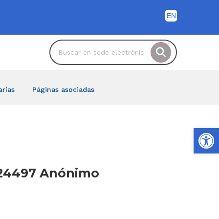
arías
Páginas asociadas
Ab
-24497 Anónimo