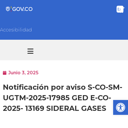
Accesibilidad
Transparencia y acceso información pública
Atención y Servicios a la ciudadanía
Junio 3, 2025
Notificación por aviso S-CO-SM-
UGTM-2025-17985 GED E-CO-
Ab
2025- 13169 SIDERAL GASES