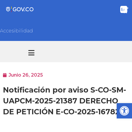
Accesibilidad
Transparencia y acceso información pública
Atención y Servicios a la ciudadanía
Junio 26, 2025
Notificación por aviso S-CO-SM-
UAPCM-2025-21387 DERECHO
Ab
DE PETICIÓN E-CO-2025-16782