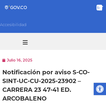
Accesibilidad
Transparencia y acceso información pública
Atención y Servicios a la ciudadanía
Julio 16, 2025
Notificación por aviso S-CO-
SINT-UC-CU-2025-23902 –
Ab
CARRERA 23 47-41 ED.
ARCOBALENO