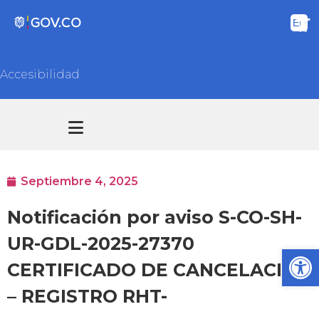
Accesibilidad
Transparencia y acceso información pública
Atención y Servicios a la ciudadanía
Septiembre 4, 2025
Notificación por aviso S-CO-SH-
UR-GDL-2025-27370
Ab
CERTIFICADO DE CANCELACION
– REGISTRO RHT-