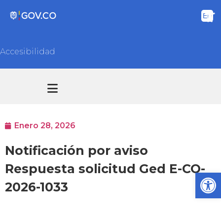
Accesibilidad
Transparencia y acceso información pública
Atención y Servicios a la ciudadanía
Enero 28, 2026
Notificación por aviso
Respuesta solicitud Ged E-CO-
Ab
2026-1033