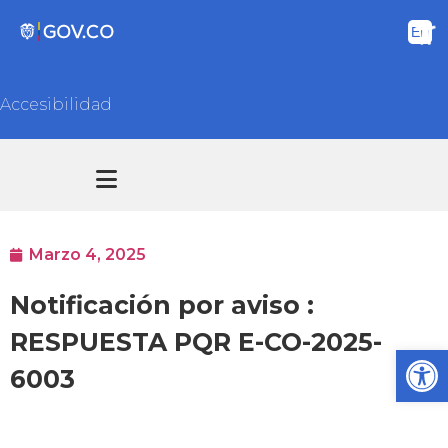
Accesibilidad
Transparencia y acceso información pública
Atención y Servicios a la ciudadanía
Marzo 4, 2025
Notificación por aviso :
RESPUESTA PQR E-CO-2025-
Ab
6003