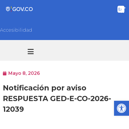
Accesibilidad
Transparencia y acceso información pública
Atención y Servicios a la ciudadanía
Mayo 8, 2026
Notificación por aviso
RESPUESTA GED-E-CO-2026-
Ab
12039