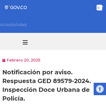
Accesibilidad
Transparencia y acceso información pública
Atención y Servicios a la ciudadanía
Febrero 20, 2025
Notificación por aviso.
Respuesta GED 89579-2024.
Ab
Inspección Doce Urbana de
Policía.