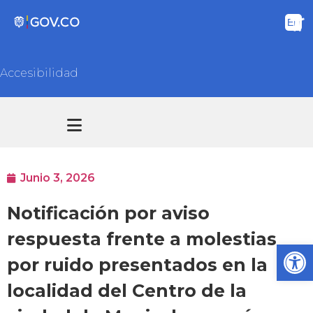
Accesibilidad
Transparencia y acceso información pública
Atención y Servicios a la ciudadanía
Junio 3, 2026
Notificación por aviso
respuesta frente a molestias
Ab
por ruido presentados en la
localidad del Centro de la