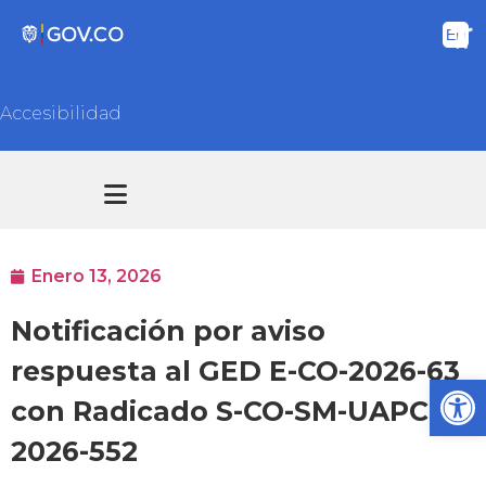
Accesibilidad
Transparencia y acceso información pública
Atención y Servicios a la ciudadanía
Enero 13, 2026
Notificación por aviso
respuesta al GED E-CO-2026-63
Ab
con Radicado S-CO-SM-UAPCM-
2026-552