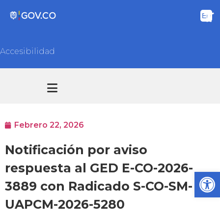
Accesibilidad
Transparencia y acceso información pública
Atención y Servicios a la ciudadanía
Febrero 22, 2026
Notificación por aviso
respuesta al GED E-CO-2026-
Ab
3889 con Radicado S-CO-SM-
UAPCM-2026-5280