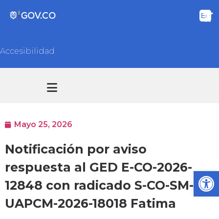
Accesibilidad
Transparencia y acceso información pública
Atención y Servicios a la ciudadanía
Mayo 25, 2026
Notificación por aviso
respuesta al GED E-CO-2026-
Ab
12848 con radicado S-CO-SM-
UAPCM-2026-18018 Fatima