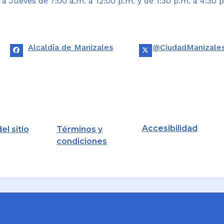
 Jueves de 7:00 a.m. a 12:00 p.m. y de 1:30 p.m. a 4:30 p
Alcaldía de Manizales
@CiudadManizale
Accesibilidad
el sitio
Términos y
condiciones