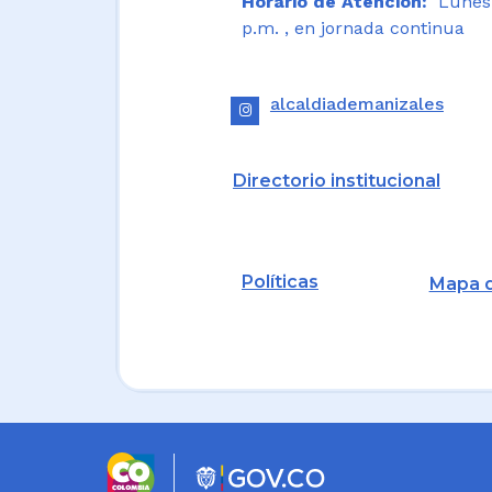
Horario de Atención:
Lunes a
p.m. , en jornada continua
alcaldiademanizales
Directorio institucional
Políticas
Mapa d