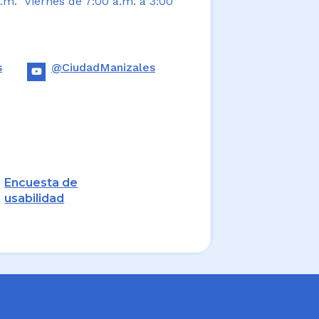
.m. Viernes de 7:00 a.m. a 3:00
s
@CiudadManizales
Encuesta de
usabilidad