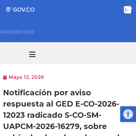
Accesibilidad
Transparencia y acceso información pública
Atención y Servicios a la ciudadanía
Mayo 12, 2026
Notificación por aviso
respuesta al GED E-CO-2026-
Ab
12023 radicado S-CO-SM-
UAPCM-2026-16279, sobre