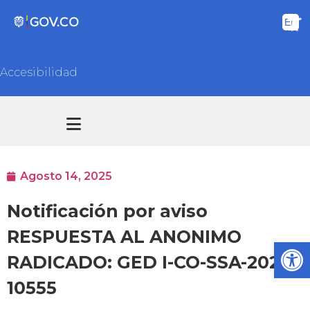
Accesibilidad
Transparencia y acceso información pública
Atención y Servicios a la ciudadanía
Agosto 14, 2025
Notificación por aviso
RESPUESTA AL ANONIMO
Ab
RADICADO: GED I-CO-SSA-2025-
10555