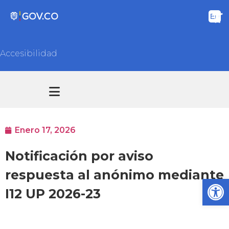
Accesibilidad
Transparencia y acceso información pública
Atención y Servicios a la ciudadanía
Enero 17, 2026
Notificación por aviso
respuesta al anónimo mediante
Ab
I12 UP 2026-23