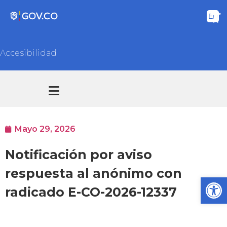
Accesibilidad
Transparencia y acceso información pública
Atención y Servicios a la ciudadanía
Mayo 29, 2026
Notificación por aviso
respuesta al anónimo con
Ab
radicado E-CO-2026-12337