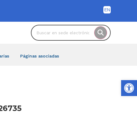
arías
Páginas asociadas
Ab
26735