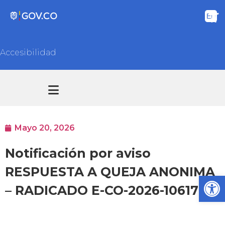
Accesibilidad
Transparencia y acceso información pública
Atención y Servicios a la ciudadanía
Mayo 20, 2026
Notificación por aviso
RESPUESTA A QUEJA ANONIMA
Ab
– RADICADO E-CO-2026-10617