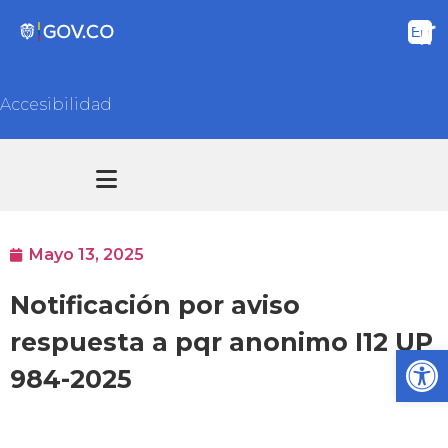
Accesibilidad
Transparencia y acceso información pública
Atención y Servicios a la ciudadanía
Mayo 13, 2025
Notificación por aviso
respuesta a pqr anonimo I12 UP
Ab
984-2025