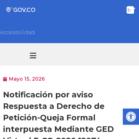
Accesibilidad
Transparencia y acceso información pública
Atención y Servicios a la ciudadanía
Mayo 15, 2026
Notificación por aviso
Respuesta a Derecho de
Ab
Petición-Queja Formal
interpuesta Mediante GED