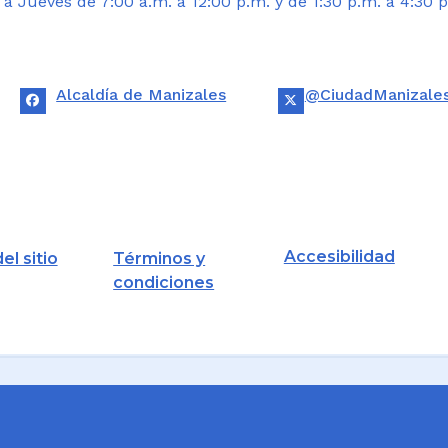
 Jueves de 7:00 a.m. a 12:00 p.m. y de 1:30 p.m. a 4:30 p
Alcaldía de Manizales
@CiudadManizale
Accesibilidad
el sitio
Términos y
condiciones