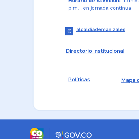
Horario de Atención:
Lunes a
p.m. , en jornada continua
alcaldiademanizales
Directorio institucional
Políticas
Mapa d