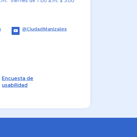
.m. Viernes de 7:00 a.m. a 3:00
s
@CiudadManizales
Encuesta de
usabilidad