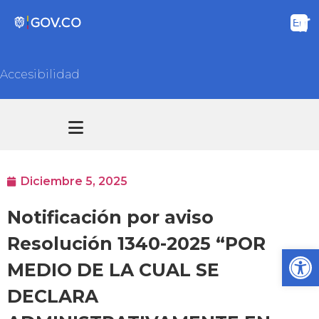
Accesibilidad
Transparencia y acceso información pública
Atención y Servicios a la ciudadanía
Diciembre 5, 2025
Notificación por aviso
Resolución 1340-2025 “POR
Ab
MEDIO DE LA CUAL SE
DECLARA