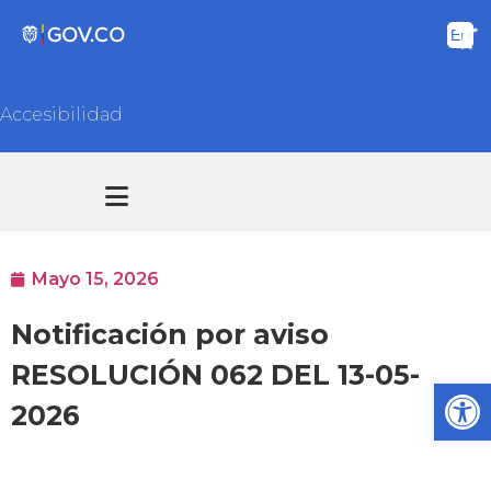
Accesibilidad
Transparencia y acceso información pública
Atención y Servicios a la ciudadanía
Mayo 15, 2026
Notificación por aviso
RESOLUCIÓN 062 DEL 13-05-
Ab
2026