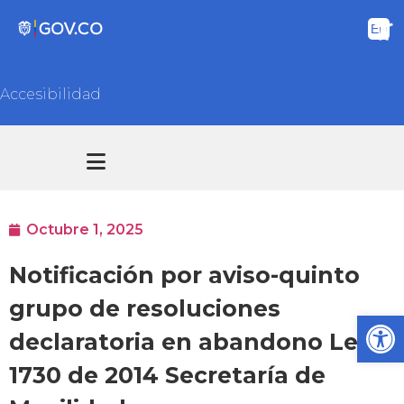
Accesibilidad
Transparencia y acceso información pública
Atención y Servicios a la ciudadanía
Octubre 1, 2025
Notificación por aviso-quinto
grupo de resoluciones
Ab
declaratoria en abandono Ley
1730 de 2014 Secretaría de