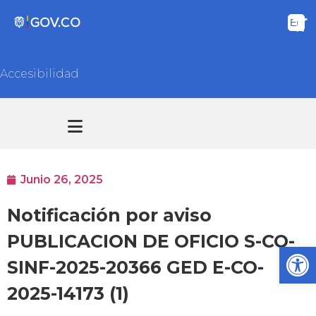
Accesibilidad
Transparencia y acceso información pública
Atención y Servicios a la ciudadanía
Junio 26, 2025
Notificación por aviso
PUBLICACION DE OFICIO S-CO-
Ab
SINF-2025-20366 GED E-CO-
2025-14173 (1)