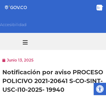
Accesibilidad
Transparencia y acceso información pública
Atención y Servicios a la ciudadanía
Junio 13, 2025
Notificación por aviso PROCESO
POLICIVO 2021-20641 S-CO-SINT-
Ab
USC-I10-2025- 19940