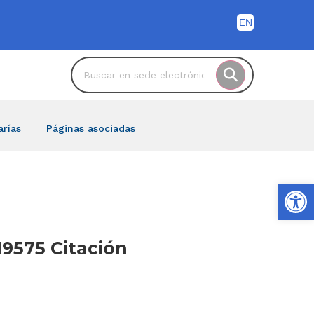
arías
Páginas asociadas
Ab
19575 Citación