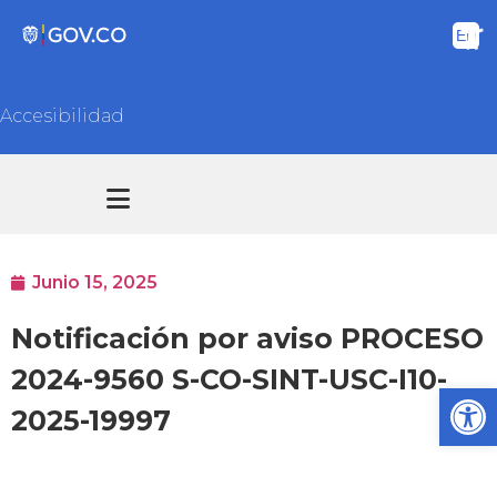
Accesibilidad
Transparencia y acceso información pública
Atención y Servicios a la ciudadanía
Junio 15, 2025
Notificación por aviso PROCESO
2024-9560 S-CO-SINT-USC-I10-
Ab
2025-19997