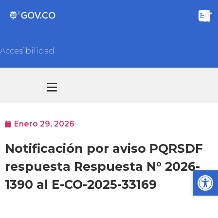
Accesibilidad
Transparencia y acceso información pública
Atención y Servicios a la ciudadanía
Enero 29, 2026
Notificación por aviso PQRSDF
respuesta Respuesta N° 2026-
Ab
1390 al E-CO-2025-33169