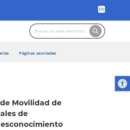
arías
Páginas asociadas
Ab
de Movilidad de
sales de
l desconocimiento