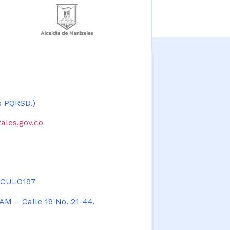
 o PQRSD.)
ales.gov.co
TICULO197
AM – Calle 19 No. 21-44.