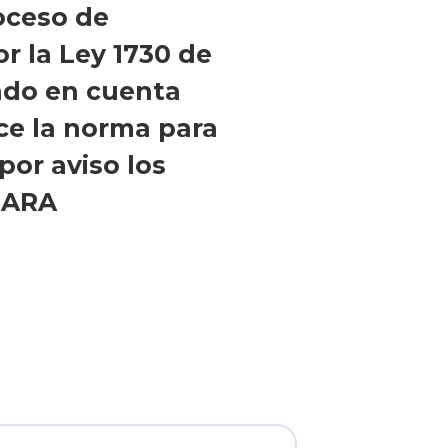
roceso de
r la Ley 1730 de
endo en cuenta
ce la norma para
por aviso los
CLARA