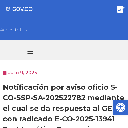
Accesibilidad
Transparencia y acceso información pública
Atención y Servicios a la ciudadanía
Julio 9, 2025
Notificación por aviso oficio S-
CO-SSP-SA-202522782 mediante
Ab
el cual se da respuesta al GED
con radicado E-CO-2025-13941