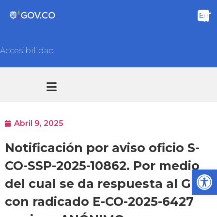
Accesibilidad
Transparencia y acceso información pública
Atención y Servicios a la ciudadanía
Abril 9, 2025
Notificación por aviso oficio S-
CO-SSP-2025-10862. Por medio
Ab
del cual se da respuesta al GED
con radicado E-CO-2025-6427