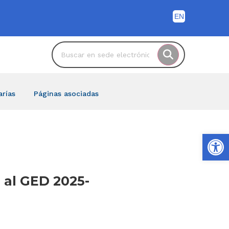
arías
Páginas asociadas
Ab
a al GED 2025-