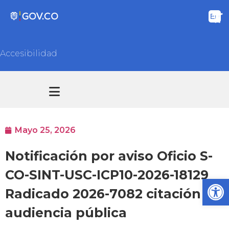
Accesibilidad
Transparencia y acceso información pública
Atención y Servicios a la ciudadanía
Mayo 25, 2026
Notificación por aviso Oficio S-
CO-SINT-USC-ICP10-2026-18129
Ab
Radicado 2026-7082 citación
audiencia pública