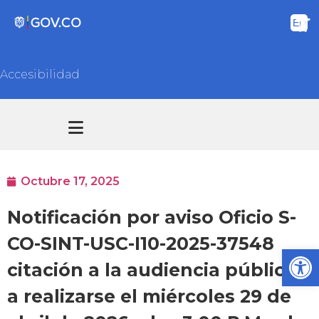
Accesibilidad
Transparencia y acceso información pública
Atención y Servicios a la ciudadanía
Octubre 17, 2025
Notificación por aviso Oficio S-
CO-SINT-USC-I10-2025-37548
Ab
citación a la audiencia pública
a realizarse el miércoles 29 de