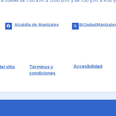
 Jueves de 7:00 a.m. a 12:00 p.m. y de 1:30 p.m. a 4:30 p
Alcaldía de Manizales
@CiudadManizale
Accesibilidad
el sitio
Términos y
condiciones