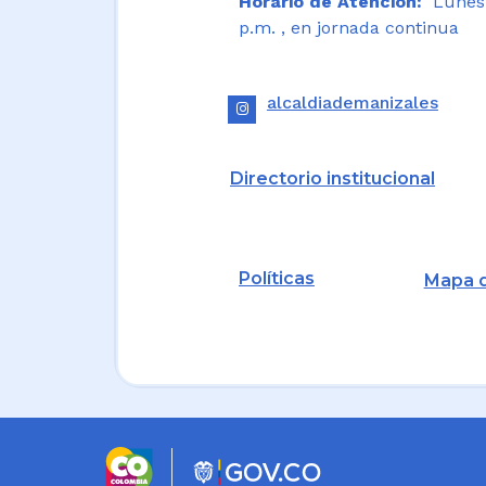
Horario de Atención:
Lunes a
p.m. , en jornada continua
alcaldiademanizales
Directorio institucional
Políticas
Mapa d