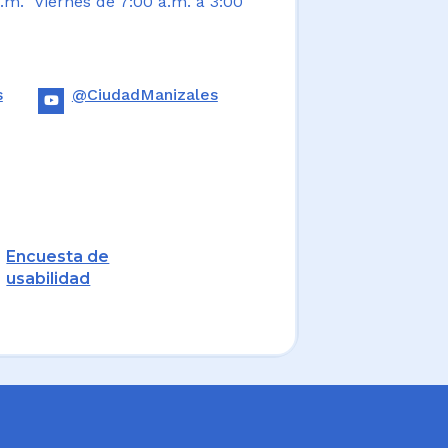
.m. Viernes de 7:00 a.m. a 3:00
s
@CiudadManizales
Encuesta de
usabilidad