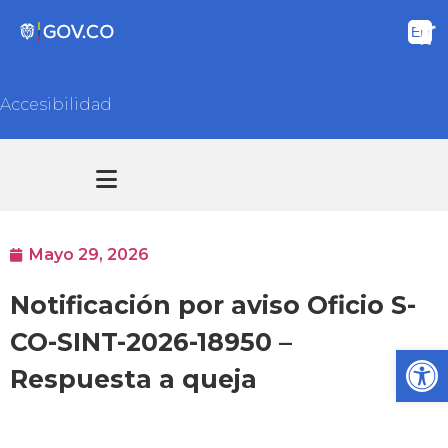
Accesibilidad
Transparencia y acceso información pública
Atención y Servicios a la ciudadanía
Mayo 29, 2026
Notificación por aviso Oficio S-
CO-SINT-2026-18950 –
Ab
Respuesta a queja