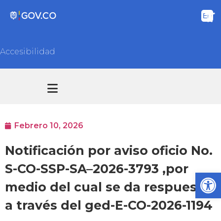
Accesibilidad
Transparencia y acceso información pública
Atención y Servicios a la ciudadanía
Febrero 10, 2026
Notificación por aviso oficio No.
S-CO-SSP-SA–2026-3793 ,por
Ab
medio del cual se da respuesta
a través del ged-E-CO-2026-1194