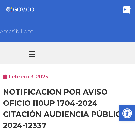
Accesibilidad
Transparencia y acceso información pública
Atención y Servicios a la ciudadanía
Febrero 3, 2025
NOTIFICACION POR AVISO
OFICIO I10UP 1704-2024
Ab
CITACIÓN AUDIENCIA PÚBLICA
2024-12337